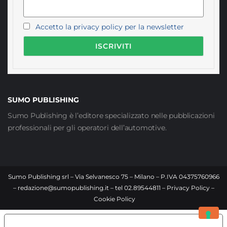
Accetto la privacy policy per la newsletter
SUMO PUBLISHING
Sumo Publishing è l’editore specializzato nelle pubblicazioni
professionali per gli operatori dell’automotive.
Sumo Publishing srl – Via Selvanesco 75 – Milano – P.IVA 04375760966
–
redazione@sumopublishing.it
– tel 02.89544811 –
Privacy Policy
–
Cookie Policy
LE TUE PREFERENZE RELATIVE ALLA PRIVACY