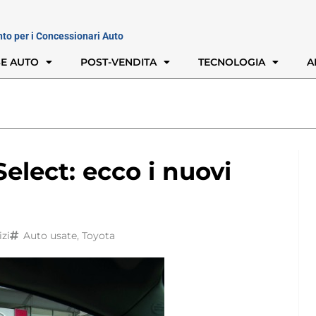
nto per i Concessionari Auto
E AUTO
POST-VENDITA
TECNOLOGIA
A
elect: ecco i nuovi
izi
Auto usate
,
Toyota