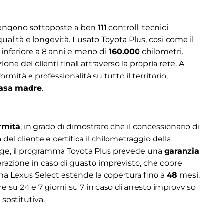
vengono sottoposte a ben
111
controlli tecnici
qualità e longevità. L’usato Toyota Plus, così come il
 inferiore a 8 anni e meno di
160.000
chilometri.
ne dei clienti finali attraverso la propria rete. A
rmità e professionalità su tutto il territorio,
Casa madre
.
rmità
, in grado di dimostrare che il concessionario di
 del cliente e certifica il chilometraggio della
legge, il programma Toyota Plus prevede una
garanzia
parazione in caso di guasto imprevisto, che copre
ma Lexus Select estende la copertura fino a
48
mesi.
e su 24 e 7 giorni su 7 in caso di arresto improvviso
 sostitutiva.