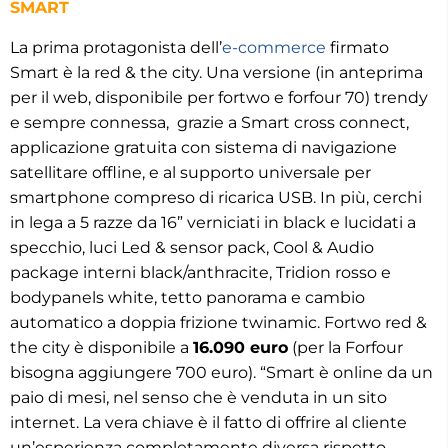
SMART
La prima protagonista dell’
e-commerce
firmato
Smart è la red & the city. Una versione (in anteprima
per il web, disponibile per fortwo e forfour 70) trendy
e sempre connessa, grazie a Smart cross connect,
applicazione gratuita con sistema di navigazione
satellitare offline, e al supporto universale per
smartphone compreso di ricarica USB. In più, cerchi
in lega a 5 razze da 16” verniciati in black e lucidati a
specchio, luci Led & sensor pack, Cool & Audio
package interni black/anthracite, Tridion rosso e
bodypanels white, tetto panorama e cambio
automatico a doppia frizione twinamic. Fortwo red &
the city è disponibile a
16.090 euro
(per la Forfour
bisogna aggiungere 700 euro). “Smart è online da un
paio di mesi, nel senso che è venduta in un sito
internet. La vera chiave è il fatto di offrire al cliente
un’esperienza completamente diversa rispetto