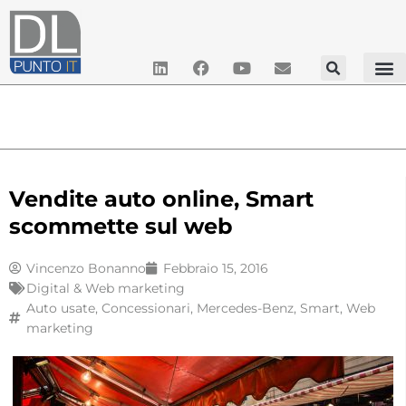
Vendite auto online, Smart
scommette sul web
Vincenzo Bonanno
Febbraio 15, 2016
Digital & Web marketing
Auto usate
,
Concessionari
,
Mercedes-Benz
,
Smart
,
Web
marketing