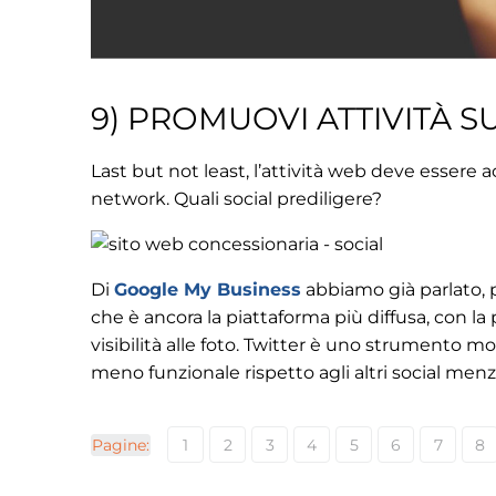
9) PROMUOVI ATTIVITÀ SU
Last but not least, l’attività web deve esser
network. Quali social prediligere?
Di
Google My Business
abbiamo già parlato,
che è ancora la piattaforma più diffusa, con la
visibilità alle foto. Twitter è uno strumento 
meno funzionale rispetto agli altri social menz
Pagine:
1
2
3
4
5
6
7
8