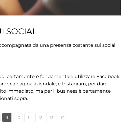
I SOCIAL
e accompagnata da una presenza costante sui social
 poi certamente è fondamentale utilizzare Facebook,
 propria pagina aziendale, e Instagram, per dare
molto immediato, ma per il business è certamente
ionati sopra.
9
10
11
12
13
14