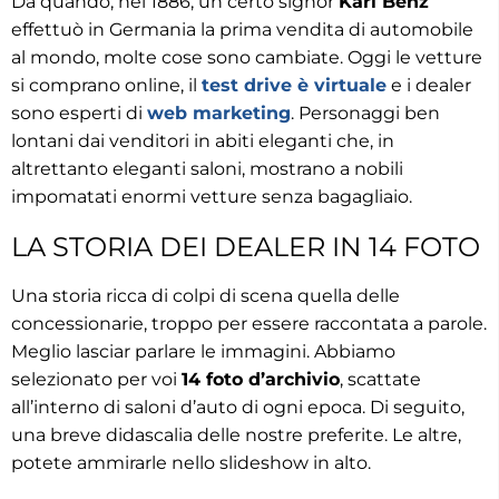
Da quando, nel 1886, un certo signor
Karl Benz
effettuò in Germania la prima vendita di automobile
al mondo, molte cose sono cambiate. Oggi le vetture
si comprano online, il
test drive è virtuale
e i dealer
sono esperti di
web marketing
. Personaggi ben
lontani dai venditori in abiti eleganti che, in
altrettanto eleganti saloni, mostrano a nobili
impomatati enormi vetture senza bagagliaio.
LA STORIA DEI DEALER IN 14 FOTO
Una storia ricca di colpi di scena quella delle
concessionarie, troppo per essere raccontata a parole.
Meglio lasciar parlare le immagini. Abbiamo
selezionato per voi
14 foto d’archivio
, scattate
all’interno di saloni d’auto di ogni epoca. Di seguito,
una breve didascalia delle nostre preferite. Le altre,
potete ammirarle nello slideshow in alto.