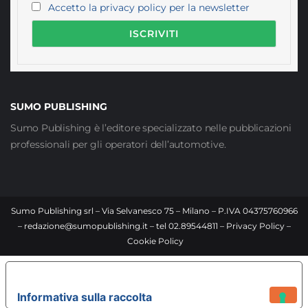
Accetto la privacy policy per la newsletter
SUMO PUBLISHING
Sumo Publishing è l’editore specializzato nelle pubblicazioni
professionali per gli operatori dell’automotive.
Sumo Publishing srl – Via Selvanesco 75 – Milano – P.IVA 04375760966
–
redazione@sumopublishing.it
– tel 02.89544811 –
Privacy Policy
–
Cookie Policy
LE TUE PREFERENZE RELATIVE ALLA PRIVACY
Informativa sulla raccolta