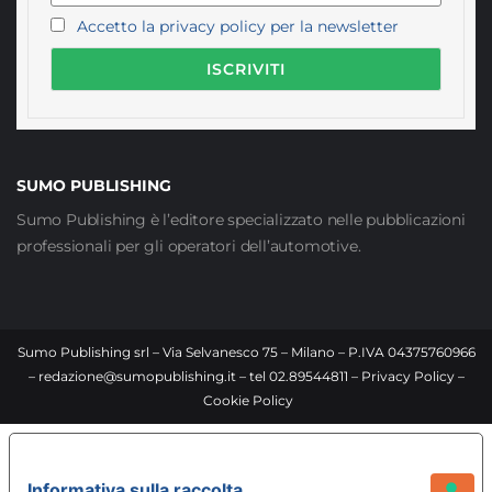
Accetto la privacy policy per la newsletter
SUMO PUBLISHING
Sumo Publishing è l’editore specializzato nelle pubblicazioni
professionali per gli operatori dell’automotive.
Sumo Publishing srl – Via Selvanesco 75 – Milano – P.IVA 04375760966
–
redazione@sumopublishing.it
– tel 02.89544811 –
Privacy Policy
–
Cookie Policy
LE TUE PREFERENZE RELATIVE ALLA PRIVACY
Informativa sulla raccolta