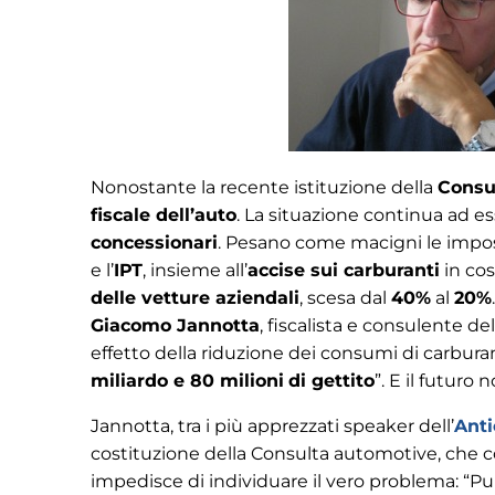
Nonostante la recente istituzione della
Consu
fiscale dell’auto
. La situazione continua ad e
concessionari
. Pesano come macigni le impost
e l’
IPT
, insieme all’
accise sui carburanti
in co
delle vetture aziendali
, scesa dal
40%
al
20%
Giacomo Jannotta
, fiscalista e consulente d
effetto della riduzione dei consumi di carbura
miliardo e 80 milioni
di gettito
”. E il futuro
Jannotta, tra i più apprezzati speaker dell’
Anti
costituzione della Consulta automotive, che c
impedisce di individuare il vero problema: “Purt