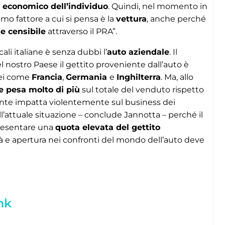
 economico dell’individuo
. Quindi, nel momento in
primo fattore a cui si pensa è la
vettura
, anche perché
 censibile
attraverso il PRA”.
cali italiane è senza dubbi l’
auto aziendale
. Il
nel nostro Paese il gettito proveniente dall’auto è
opei come
Francia
,
Germania
e
Inghilterra
. Ma, allo
e pesa molto di più
sul totale del venduto rispetto
zante impatta violentemente sul business dei
l’attuale situazione – conclude Jannotta – perché il
presentare una
quota elevata del gettito
tà e apertura nei confronti del mondo dell’auto deve
nk