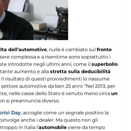
lta dell’automotive
, nulla è cambiato sul
fronte
ssere complessa e a risentirne sono soprattutto i
e introdotte negli ultimi anni, come il
superbollo
stante aumento e alla
stretta sulla deducibilità
. Il risultato di questi provvedimenti lo riassume
el settore automotive da ben 25 anni: “Nel 2013, per
nte, nelle casse dello Stato è venuto meno circa
un
 non si preannuncia diverso.
crisi Day
, accoglie come un segnale positivo la
oinvolge anche i dealer. Ma questo non gli
roppo in Italia l’
automobile
viene da tempo