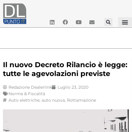
Il nuovo Decreto Rilancio è legge:
tutte le agevolazioni previste
Redazione Dealerlink
Luglio 23, 2020
Norme & Fiscalità
Auto elettriche
,
auto nuova
,
Rottamazione