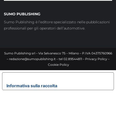
SUMO PUBLISHING
Sumo Publishing è l’editore specializzato nelle pubblicazioni
professionali per gli operatori dell’automotive.
Sumo Publishing srl – Via Selvanesco 75 – Milano – P.IVA 04375760966
–
redazione@sumopublishing.it
– tel 02.89544811 –
Privacy Policy
–
Cookie Policy
LE TUE PREFERENZE RELATIVE ALLA PRIVACY
Informativa sulla raccolta