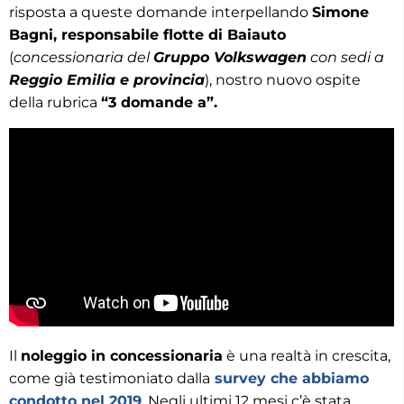
risposta a queste domande interpellando
Simone
Bagni, responsabile flotte di Baiauto
(
concessionaria del
Gruppo Volkswagen
con sedi a
Reggio Emilia e provincia
), nostro nuovo ospite
della rubrica
“3 domande a”.
Il
noleggio in concessionaria
è una realtà in crescita,
come già testimoniato dalla
survey che abbiamo
condotto nel 2019
. Negli ultimi 12 mesi c’è stata