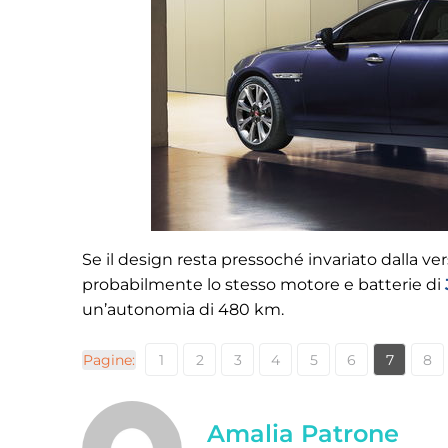
Se il design resta pressoché invariato dalla ve
probabilmente lo stesso motore e batterie di
un’autonomia di 480 km.
Pagine:
1
2
3
4
5
6
7
8
Amalia Patrone