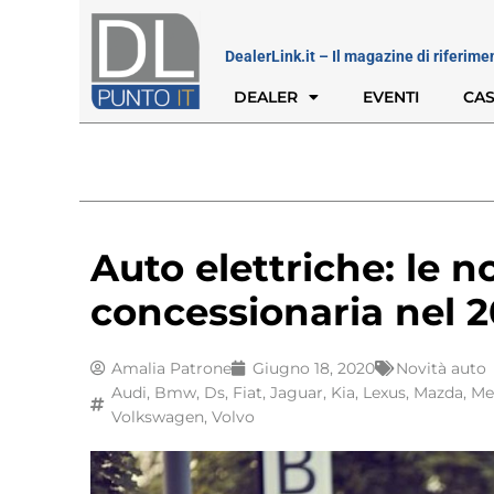
DealerLink.it – Il magazine di riferime
DEALER
EVENTI
CAS
Auto elettriche: le no
concessionaria nel 
Amalia Patrone
Giugno 18, 2020
Novità auto
Audi
,
Bmw
,
Ds
,
Fiat
,
Jaguar
,
Kia
,
Lexus
,
Mazda
,
Me
Volkswagen
,
Volvo