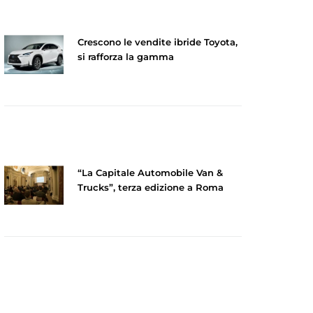
Crescono le vendite ibride Toyota,
si rafforza la gamma
“La Capitale Automobile Van &
Trucks”, terza edizione a Roma