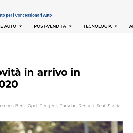
nto per i Concessionari Auto
E AUTO
POST-VENDITA
TECNOLOGIA
A
vità in arrivo in
2020
rcedes-Benz
,
Opel
,
Peugeot
,
Porsche
,
Renault
,
Seat
,
Skoda
,