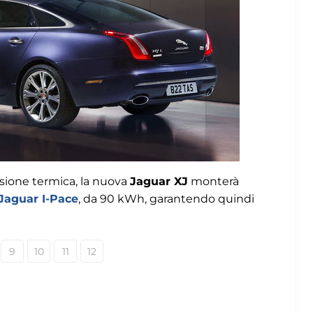
rsione termica, la nuova
Jaguar XJ
monterà
Jaguar I-Pace
, da 90 kWh, garantendo quindi
9
10
11
12