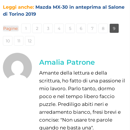
Leggi anche:
Mazda MX-30 in anteprima al Salone
di Torino 2019
Pagine:
1
2
3
4
5
6
7
8
9
10
11
12
Amalia Patrone
Amante della lettura e della
scrittura, ho fatto di una passione il
mio lavoro. Parlo tanto, dormo
poco e nel tempo libero faccio
puzzle. Prediligo abiti neri e
arredamento bianco, fresi brevi e
concise: "Non usare tre parole
quando ne basta una".