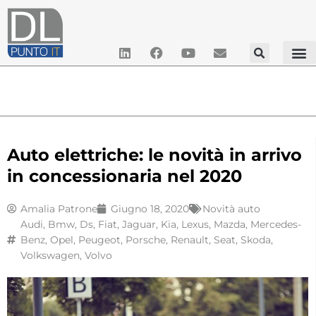
Auto elettriche: le novità in arrivo
in concessionaria nel 2020
Amalia Patrone
Giugno 18, 2020
Novità auto
Audi
,
Bmw
,
Ds
,
Fiat
,
Jaguar
,
Kia
,
Lexus
,
Mazda
,
Mercedes-
Benz
,
Opel
,
Peugeot
,
Porsche
,
Renault
,
Seat
,
Skoda
,
Volkswagen
,
Volvo