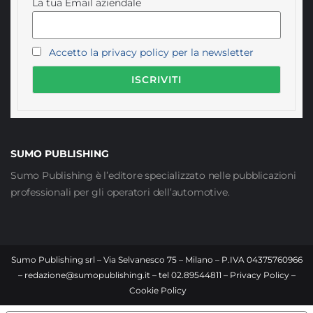
La tua Email aziendale
Accetto la privacy policy per la newsletter
SUMO PUBLISHING
Sumo Publishing è l’editore specializzato nelle pubblicazioni
professionali per gli operatori dell’automotive.
Sumo Publishing srl – Via Selvanesco 75 – Milano – P.IVA 04375760966
–
redazione@sumopublishing.it
– tel 02.89544811 –
Privacy Policy
–
Cookie Policy