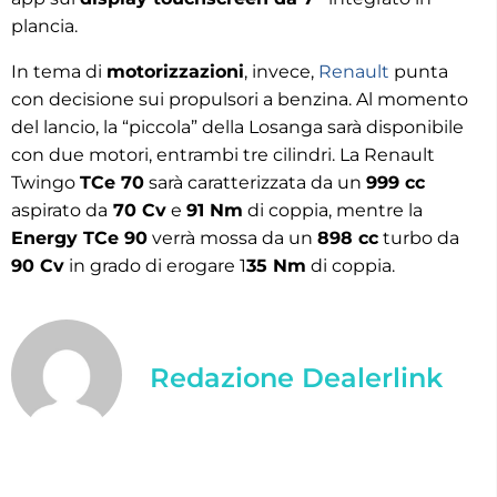
plancia.
In tema di
motorizzazioni
, invece,
Renault
punta
con decisione sui propulsori a benzina. Al momento
del lancio, la “piccola” della Losanga sarà disponibile
con due motori, entrambi tre cilindri. La Renault
Twingo
TCe 70
sarà caratterizzata da un
999 cc
aspirato da
70 Cv
e
91 Nm
di coppia, mentre la
Energy
TCe 90
verrà mossa da un
898 cc
turbo da
90 Cv
in grado di erogare 1
35 Nm
di coppia.
Redazione Dealerlink