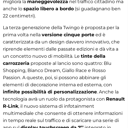
migliora la
maneggevolezza
nel traffico cittadino ma
anche lo
spazio libero a bordo
(si guadagnano ben
22 centimetri).
La terza generazione della Twingo è proposta per la
prima volta nella
versione cinque porte
ed è
caratterizzata da un design davvero innovativo, che
riprende elementi dalle passate edizioni e dà vita a
un concetto nuovo di mobilità. Le
tinte della
carrozzeria
proposte al lancio sono quattro: Blu
Shopping, Bianco Dream, Giallo Race e Rosso
Passion. A queste, poi, si possono abbinare gli
elementi di decorazione interna ed esterna, con
infinite possibilità di personalizzazione
. Anche la
tecnologia avrà un ruolo da protagonista con
Renault
R-Link
, il nuovo sistema di infotainment
multimediale che consente di ottenere informazioni
in tempo reale sul traffico e di scaricare una serie di
app sul
display touchscreen da 7’’
integrato in