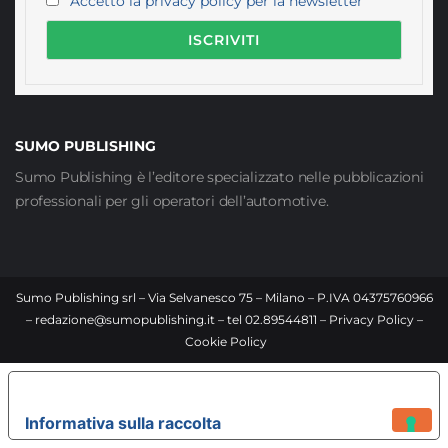
Accetto la privacy policy per la newsletter
SUMO PUBLISHING
Sumo Publishing è l’editore specializzato nelle pubblicazioni
professionali per gli operatori dell’automotive.
Sumo Publishing srl – Via Selvanesco 75 – Milano – P.IVA 04375760966
–
redazione@sumopublishing.it
– tel 02.89544811 –
Privacy Policy
–
Cookie Policy
LE TUE PREFERENZE RELATIVE ALLA PRIVACY
Informativa sulla raccolta