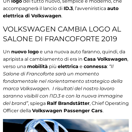
Un
logo
del tutto nuovo, semplice e moderno, che
accompagnerà il lancio di
ID.3
, l’avveniristica
auto
elettrica di Volkswagen
.
VOLKSWAGEN CAMBIA LOGO AL
SALONE DI FRANCOFORTE 2019
Un
nuovo logo
e una nuova auto faranno, quindi, da
apripista al cambiamento di era in
Casa Volkswagen
,
verso una
mobilità
più
elettrica
e
connessa
:
“Il
Salone di Francoforte sarà un momento
fondamentale nel riorientamento strategico della
marca Volkswagen. I risultati del nostro lavoro
saranno visibili con l’ID.3 e con la nuova immagine
del brand”
, spiega
Ralf Brandstätter
, Chief Operating
Officer della
Volkswagen Passenger Cars
.