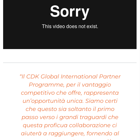
“Il CDK Global International Partner
Programme, per il vantaggio
competitivo che offre, rappresenta
un’opportunità unica. Siamo certi
che questo sia soltanto il primo
passo verso i grandi traguardi che
questa proficua collaborazione ci
aiuterà a raggiungere, fornendo al