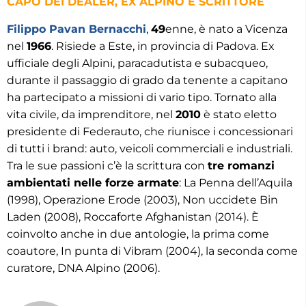
CAPO DEI DEALER, EX ALPINO E SCRITTORE
Filippo Pavan Bernacchi
,
49
enne, è nato a Vicenza
nel
1966
. Risiede a Este, in provincia di Padova. Ex
ufficiale degli Alpini, paracadutista e subacqueo,
durante il passaggio di grado da tenente a capitano
ha partecipato a missioni di vario tipo. Tornato alla
vita civile, da imprenditore, nel
2010
è stato eletto
presidente di Federauto, che riunisce i concessionari
di tutti i brand: auto, veicoli commerciali e industriali.
Tra le sue passioni c’è la scrittura con
tre romanzi
ambientati nelle forze armate
: La Penna dell’Aquila
(1998), Operazione Erode (2003), Non uccidete Bin
Laden (2008), Roccaforte Afghanistan (2014). È
coinvolto anche in due antologie, la prima come
coautore, In punta di Vibram (2004), la seconda come
curatore, DNA Alpino (2006).