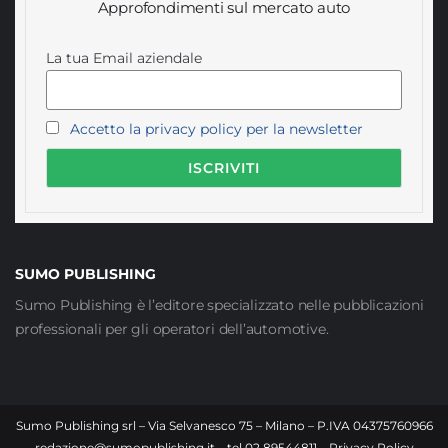
Approfondimenti sul mercato auto
La tua Email aziendale
Accetto la privacy policy per la newsletter
SUMO PUBLISHING
Sumo Publishing è l’editore specializzato nelle pubblicazioni
professionali per gli operatori dell’automotive.
Sumo Publishing srl – Via Selvanesco 75 – Milano – P.IVA 04375760966
–
redazione@sumopublishing.it
– tel 02.89544811 –
Privacy Policy
–