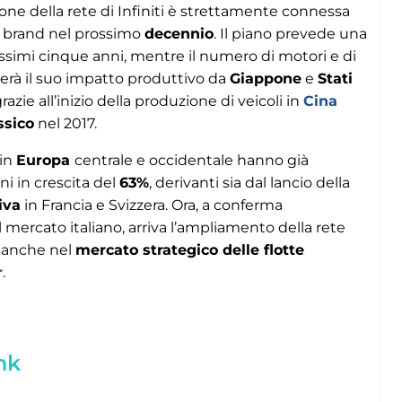
ione della rete di Infiniti è strettamente connessa
l brand nel prossimo
decennio
. Il piano prevede una
ossimi cinque anni, mentre il numero di motori e di
ierà il suo impatto produttivo da
Giappone
e
Stati
razie all’inizio della produzione di veicoli in
Cina
sico
nel 2017.
 in
Europa
centrale e occidentale hanno già
ni in crescita del
63%
, derivanti sia dal lancio della
iva
in Francia e Svizzera. Ora, a conferma
l mercato italiano, arriva l’ampliamento della rete
à anche nel
mercato strategico delle flotte
r
.
nk