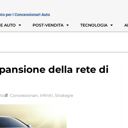
nto per i Concessionari Auto
E AUTO
POST-VENDITA
TECNOLOGIA
A
spansione della rete di
uto
Concessionari
,
Infiniti
,
Strategie