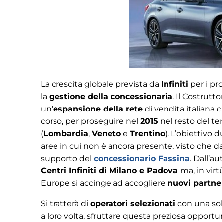
La crescita globale prevista da
Infiniti
per i pr
la
gestione della concessionaria
. Il Costrut
un’
espansione della rete
di vendita italiana 
corso, per proseguire nel
2015
nel resto del ter
(
Lombardia
,
Veneto
e
Trentino
). L’obiettivo d
aree in cui non è ancora presente, visto che d
supporto del
concessionario Fassina
. Dall’a
Centri Infiniti di Milano e Padova
ma, in virt
Europe si accinge ad accogliere
nuovi partne
Si tratterà di
operatori selezionati
con una so
a loro volta, sfruttare questa preziosa opportu