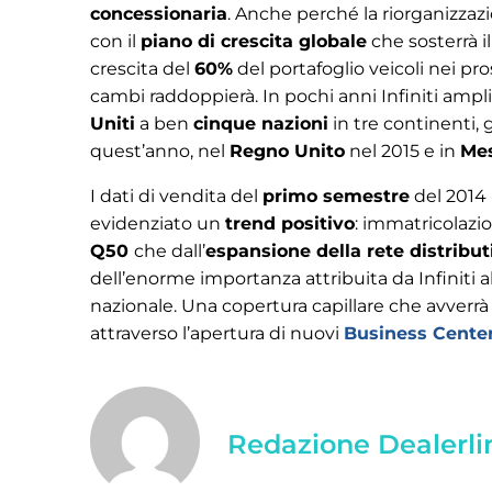
concessionaria
. Anche perché la riorganizzaz
con il
piano di crescita globale
che sosterrà i
crescita del
60%
del portafoglio veicoli nei pr
cambi raddoppierà. In pochi anni Infiniti ampl
Uniti
a ben
cinque nazioni
in tre continenti, g
quest’anno, nel
Regno Unito
nel 2015 e in
Mes
I dati di vendita del
primo semestre
del 2014
evidenziato un
trend positivo
: immatricolazio
Q50
che dall’
espansione della rete distribut
dell’enorme importanza attribuita da Infiniti a
nazionale. Una copertura capillare che avverr
attraverso l’apertura di nuovi
Business Cente
Redazione Dealerli