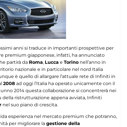
ossimi anni si traduce in importanti prospettive per
tore premium giapponese, infatti, ha annunciato
che partirà da
Roma
,
Lucca
e
Torino
nell’anno in
ritorio nazionale e in particolare nel nord Italia
unque è quello di allargare l’attuale rete di Infiniti in
al
2008
ad oggi l’Italia ha operato unicamente con il
utunno 2014 questa collaborazione si concentrerà nei
ù della ristrutturazione appena avviata, Infiniti
r
nel suo piano di crescita.
lida esperienza nel mercato premium che potranno,
nità per migliorare la
gestione della