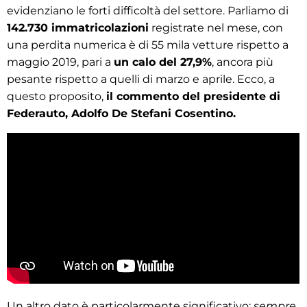
evidenziano le forti difficoltà del settore. Parliamo di
142.730 immatricolazioni
registrate nel mese, con
una perdita numerica è di 55 mila vetture rispetto a
maggio 2019, pari a
un calo del 27,9%
, ancora più
pesante rispetto a quelli di marzo e aprile. Ecco, a
questo proposito,
il commento del presidente di
Federauto, Adolfo De Stefani Cosentino.
Un altro dato è particolarmente significativo:
sempre