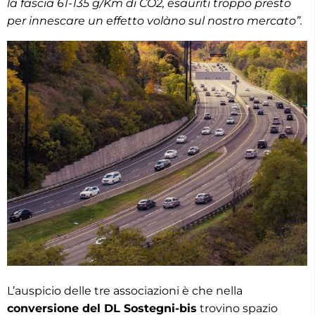
la fascia 61-135 g/Km di CO2, esauriti troppo presto
per innescare un effetto volàno sul nostro mercato”.
L’auspicio delle tre associazioni è che nella
conversione del DL Sostegni-bis
trovino spazio