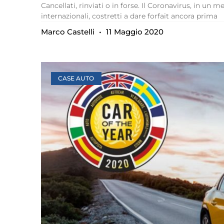
Cancellati, rinviati o in forse. Il Coronavirus, in un m
internazionali, costretti a dare forfait ancora prima
Marco Castelli
11 Maggio 2020
CASE AUTO