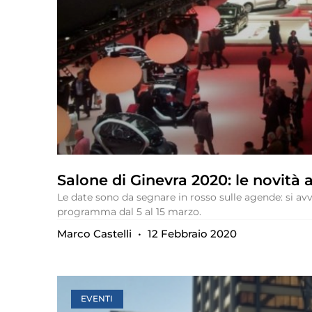
Salone di Ginevra 2020: le novità 
Le date sono da segnare in rosso sulle agende: si av
programma dal 5 al 15 marzo.
Marco Castelli
12 Febbraio 2020
EVENTI