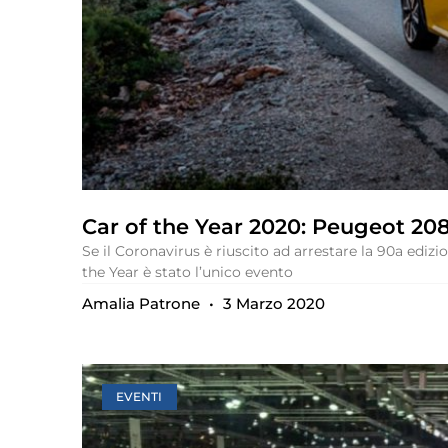
Car of the Year 2020: Peugeot 208 
Se il Coronavirus è riuscito ad arrestare la 90a edizi
the Year è stato l’unico evento
Amalia Patrone
3 Marzo 2020
EVENTI