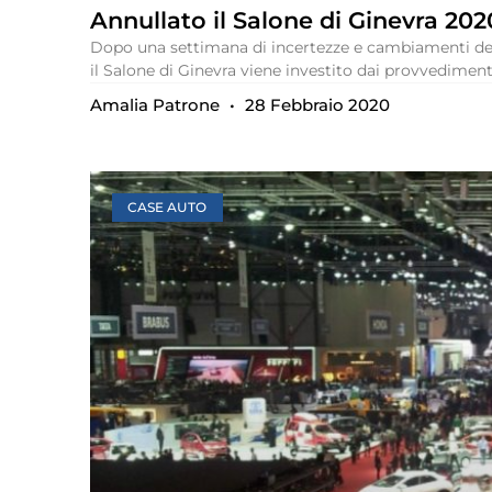
Annullato il Salone di Ginevra 202
Dopo una settimana di incertezze e cambiamenti degl
il Salone di Ginevra viene investito dai provvedimenti
Amalia Patrone
28 Febbraio 2020
CASE AUTO