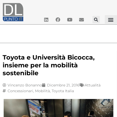
Toyota e Università Bicocca,
insieme per la mobilità
sostenibile
Vincenzo Bonanno
Dicembre 21, 2016
Attualità
Concessionari
,
Mobilità
,
Toyota Italia