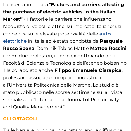
La ricerca, intitolata “
Factors and barriers affecting
the purchase of electric vehicles in the Italian
Market”
(“I fattori e le barriere che influenzano
l’acquisto di veicoli
elettrici
sul mercato italiano”), si
concentra sulle elevate potenzialità delle
auto
elettriche
in Italia ed è stata condotta da
Pasquale
Russo Spena
, Dominik Tobias Matt e
Matteo Rossini
,
i primi due professori, il terzo ex dottorando della
Facoltà di Scienze e Tecnologie dell’ateneo bolzanino.
Ha collaborato anche
Filippo Emanuele Ciarapica
,
professore associato di impianti industriali
all’Università Politecnica delle Marche. Lo studio è
stato pubblicato nelle scorse settimane sulla rivista
specializzata “International Journal of Productivity
and Quality Management”.
GLI OSTACOLI
Tra le barriere principali che ostacolano la diffusione