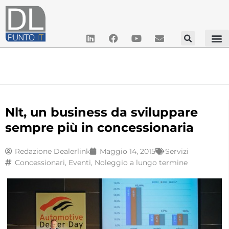
Nlt, un business da sviluppare
sempre più in concessionaria
Redazione Dealerlink
Maggio 14, 2015
Servizi
Concessionari
,
Eventi
,
Noleggio a lungo termine